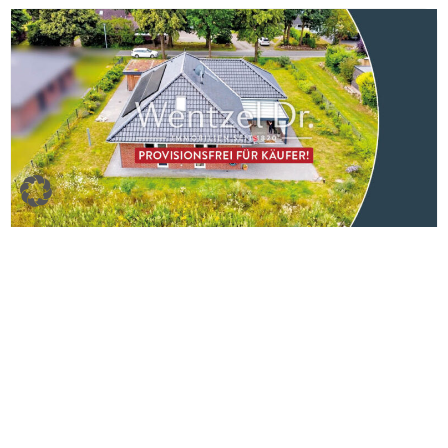
ID: W-K-BH-26-036
Warum neu bauen? Neuwertiger Bungalow mit
Ausbaureserve zum Kauf in Heinbockel –
Wentzel Dr.
Heinbockel
138,21 m²
3
4
1
1.304 m²
Kaufpreis
549.000 €