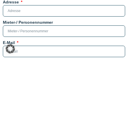
Adresse
Mieter-/ Personennummer
E-Mail
Schadensmeldung
Datenschutz
Hiermit bestätige ich, dass ich die
Datenschutzerklärung
gelesen und verstanden habe. Ich bin mit der Verarbeitung
meiner Daten im Rahmen meiner Meldung einverstanden
Senden