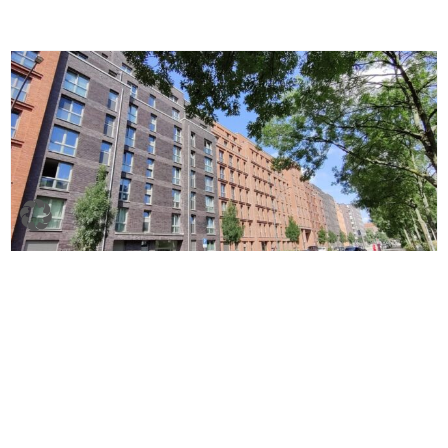
ID: 7900.0158
Moderne Neubauwohnung zur Miete mit Balkon
in unmittelbarer Nähe zur Hamburg City-Wentzel
Dr.
Hamburg
52,90 m²
2
Kaltmiete
1.171 €