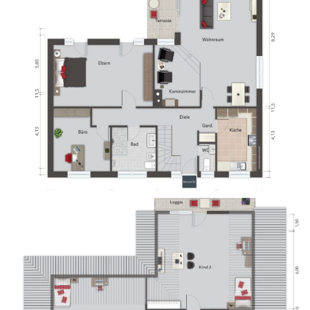
Wünsche und finanziellen Möglichkeiten berücksichtigen.
Sprechen Sie unseren Berater unter den angegebenen
Kontaktdaten gerne an!
Disclaimer:
Die verwendeten Bilder wurden teilweise mit Hilfe von Künstlicher
Intelligenz digital optimiert. Dabei können Anpassungen an
Belichtung, Farben und Perspektive vorgenommen worden sein,
um eine möglichst realistische und ansprechende Darstellung zu
erzielen. In Einzelfällen wurde auch die Möblierung oder
Darstellung von Räumen leicht verändert oder ergänzt, um das
Potenzial der Immobilie besser zu veranschaulichen. Die Abbildung
dient daher der Visualisierung und kann in Details vom
tatsächlichen Zustand abweichen.