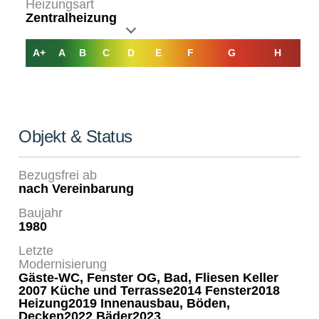
Heizungsart
Zentralheizung
A+
A
B
C
D
E
F
G
H
Objekt & Status
Bezugsfrei ab
nach Vereinbarung
Baujahr
1980
Letzte
Modernisierung
Gäste-WC, Fenster OG, Bad, Fliesen Keller
2007 Küche und Terrasse2014 Fenster2018
Heizung2019 Innenausbau, Böden,
Decken2022 Bäder2023