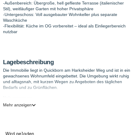
-Außenbereich: Übergroße, hell geflieste Terrasse (italienischer
Stil), weitläufiger Garten mit hoher Privatsphäre
-Untergeschoss: Voll ausgebauter Wohnkeller plus separate
Waschküche
-Flexibilität: Küche im OG vorbereitet – ideal als Einliegerbereich
nutzbar
Lagebeschreibung
Die Immobilie liegt in Quickborn am Harksheider Weg und ist in ein
gewachsenes Wohnumfeld eingebettet. Die Umgebung wirkt ruhig
und alltagsnah, mit kurzen Wegen zu Angeboten des täglichen
Bedarfs und zu Grünflächen.
Nahversorgung
Für den Einkauf liegt der Supermarkt Nahkauf in der Nähe, ergänzt
Mehr anzeigen
durch Aldi und Markant im weiteren Umfeld. Auch eine Postfiliale
596 sowie der DHL Paketshop 493 sind schnell erreicht. Mit Casa
Mia Ristorante und dem Hamburger Hof befinden sich zudem
gastronomische Anlaufpunkte nicht weit entfernt.