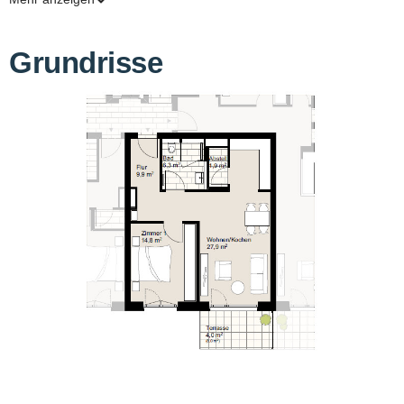
Intelligenz digital optimiert. Dabei können Anpassungen an
Belichtung, Farben und Perspektive vorgenommen worden sein,
um eine möglichst realistische und ansprechende Darstellung zu
Grundrisse
erzielen. In Einzelfällen wurde auch die Möblierung oder
Darstellung von Räumen leicht verändert oder ergänzt, um das
Potenzial der Immobilie besser zu veranschaulichen. Die Abbildung
dient daher der Visualisierung und kann in Details vom
tatsächlichen Zustand abweichen.