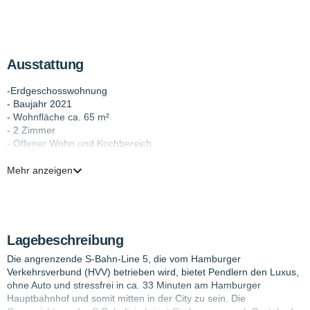
Ausstattung
-Erdgeschosswohnung
- Baujahr 2021
- Wohnfläche ca. 65 m²
- 2 Zimmer
- Offener Wohn und Kochbereich
- Einbauküche
- Bodenbeläge aus Fliesen und Holzoptik
Mehr anzeigen
- Duschbad
- Terrasse
- Aufzug
- Kellerraum
Lagebeschreibung
Die angrenzende S-Bahn-Line 5, die vom Hamburger
Verkehrsverbund (HVV) betrieben wird, bietet Pendlern den Luxus,
ohne Auto und stressfrei in ca. 33 Minuten am Hamburger
Hauptbahnhof und somit mitten in der City zu sein. Die