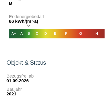
B
Endenergiebedarf
66 kWh/(m²·a)
A+
A
B
C
D
E
F
G
H
Objekt & Status
Bezugsfrei ab
01.09.2026
Baujahr
2021