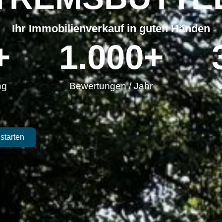
Ihr Immobilienverkauf in guten Händen
+
1.000
+
ng
Bewertungen / Jahr
V
starten