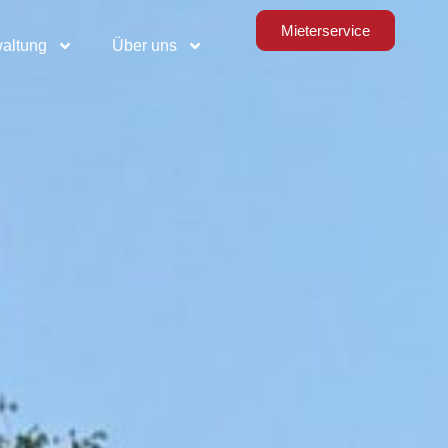
Mieterservice
altung
Über uns