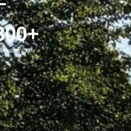
300
+
erkäufe / Jahr