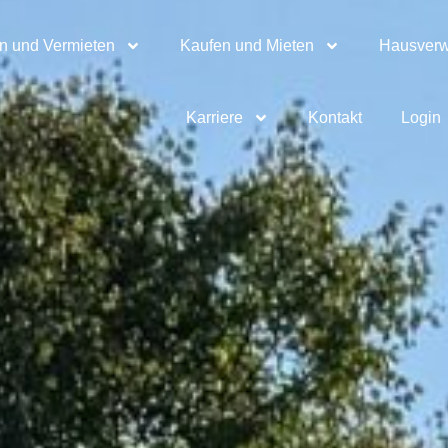
n und Vermieten
Kaufen und Mieten
Hausverw
Karriere
Kontakt
Login