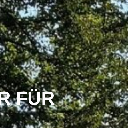
R FÜR
L