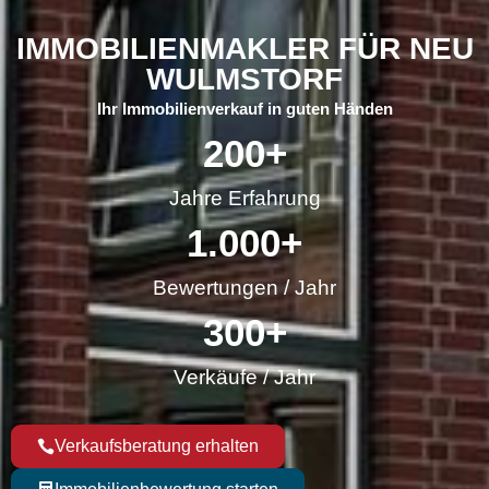
IMMOBILIENMAKLER FÜR NEU
WULMSTORF
Ihr Immobilienverkauf in guten Händen
200
+
Jahre Erfahrung
1.000
+
Bewertungen / Jahr
300
+
Verkäufe / Jahr
Verkaufsberatung erhalten