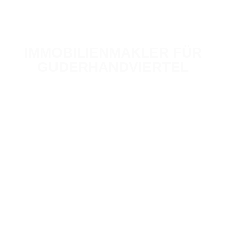
IMMOBILIENMAKLER FÜR
GUDERHANDVIERTEL
Ihr Immobilienverkauf in guten Händen
200
+
Jahre Erfahrung
1.000
+
Bewertungen / Jahr
300
+
Verkäufe / Jahr