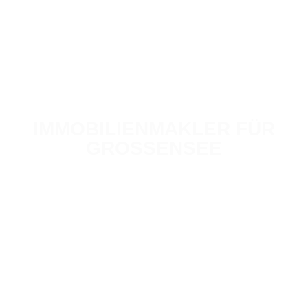
IMMOBILIENMAKLER FÜR
GROSSENSEE
Ihr Immobilienverkauf in guten Händen
200
+
Jahre Erfahrung
1.000
+
Bewertungen / Jahr
300
+