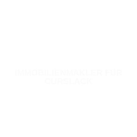
IMMOBILIENMAKLER FÜR
CURSLACK
Ihr Immobilienverkauf in guten Händen
200
+
Jahre Erfahrung
1.000
+